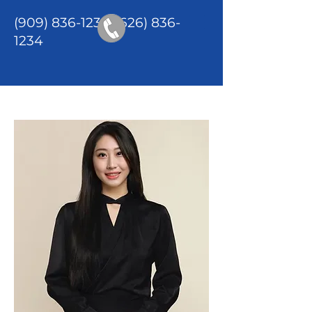
(909) 836-1234
/(626)
836-
1234